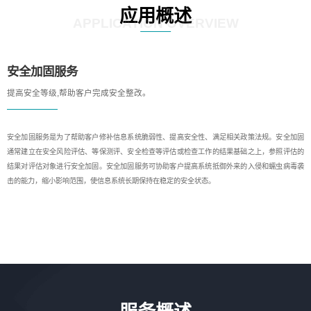
应用概述
APPLICATION OVERVIEW
安全加固服务
提高安全等级,帮助客户完成安全整改。
安全加固服务是为了帮助客户修补信息系统脆弱性、提高安全性、满足相关政策法规。安全加固
通常建立在安全风险评估、等保测评、安全检查等评估或检查工作的结果基础之上，参照评估的
结果对评估对象进行安全加固。安全加固服务可协助客户提高系统抵御外来的入侵和蠕虫病毒袭
击的能力，缩小影响范围，使信息系统长期保持在稳定的安全状态。